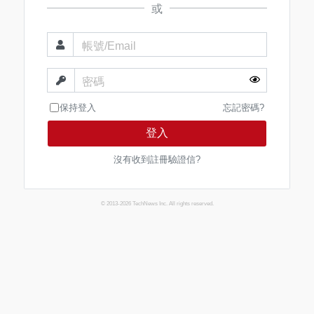
或
帳號/Email
密碼
保持登入
忘記密碼?
登入
沒有收到註冊驗證信?
© 2013-2026 TechNews Inc. All rights reserved.