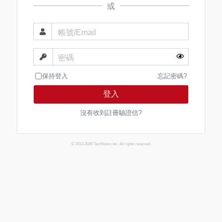
或
帳號/Email
密碼
保持登入
忘記密碼?
登入
沒有收到註冊驗證信?
© 2013-2026 TechNews Inc. All rights reserved.