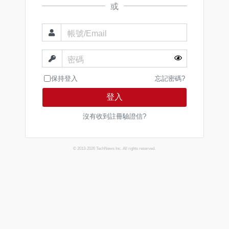
或
帳號/Email
密碼
保持登入
忘記密碼?
登入
沒有收到註冊驗證信?
© 2013-2026 TechNews Inc. All rights reserved.