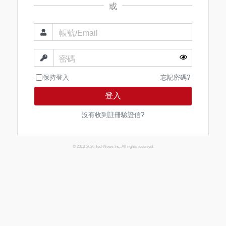
或
帳號/Email
密碼
保持登入
忘記密碼?
登入
沒有收到註冊驗證信?
© 2013-2026 TechNews Inc. All rights reserved.