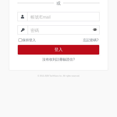
或
帳號/Email
密碼
保持登入
忘記密碼?
登入
沒有收到註冊驗證信?
© 2013-2026 TechNews Inc. All rights reserved.