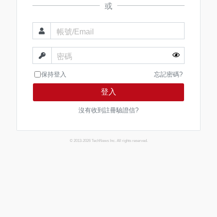
或
帳號/Email
密碼
保持登入
忘記密碼?
登入
沒有收到註冊驗證信?
© 2013-2026 TechNews Inc. All rights reserved.