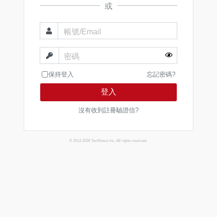
或
帳號/Email
密碼
保持登入
忘記密碼?
登入
沒有收到註冊驗證信?
© 2013-2026 TechNews Inc. All rights reserved.