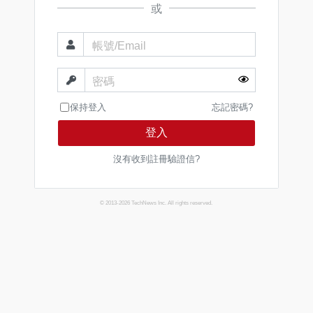
或
帳號/Email
密碼
保持登入
忘記密碼?
登入
沒有收到註冊驗證信?
© 2013-2026 TechNews Inc. All rights reserved.