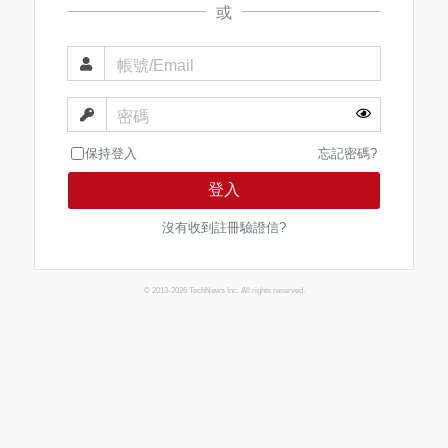
或
帳號/Email
密碼
保持登入
忘記密碼?
登入
沒有收到註冊驗證信?
© 2013-2026 TechNews Inc. All rights reserved.