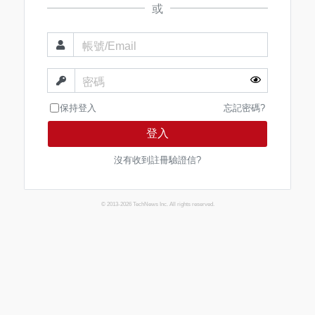
或
帳號/Email
密碼
保持登入
忘記密碼?
登入
沒有收到註冊驗證信?
© 2013-2026 TechNews Inc. All rights reserved.