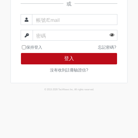
或
帳號/Email
密碼
保持登入
忘記密碼?
登入
沒有收到註冊驗證信?
© 2013-2026 TechNews Inc. All rights reserved.