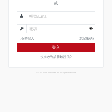
或
帳號/Email
密碼
保持登入
忘記密碼?
登入
沒有收到註冊驗證信?
© 2013-2026 TechNews Inc. All rights reserved.