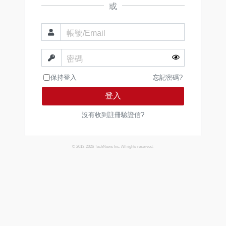
或
帳號/Email
密碼
保持登入
忘記密碼?
登入
沒有收到註冊驗證信?
© 2013-2026 TechNews Inc. All rights reserved.