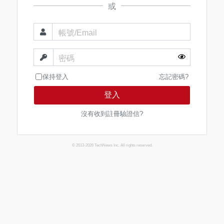
或
帳號/Email
密碼
保持登入
忘記密碼?
登入
沒有收到註冊驗證信?
© 2013-2026 TechNews Inc. All rights reserved.