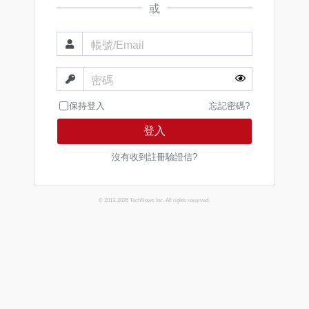
或
帳號/Email
密碼
保持登入
忘記密碼?
登入
沒有收到註冊驗證信?
© 2013-2026 TechNews Inc. All rights reserved.