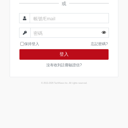
或
帳號/Email
密碼
保持登入
忘記密碼?
登入
沒有收到註冊驗證信?
© 2013-2026 TechNews Inc. All rights reserved.