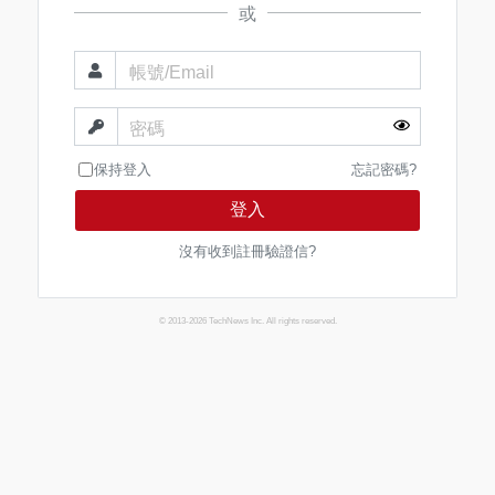
或
帳號/Email
密碼
保持登入
忘記密碼?
登入
沒有收到註冊驗證信?
© 2013-2026 TechNews Inc. All rights reserved.