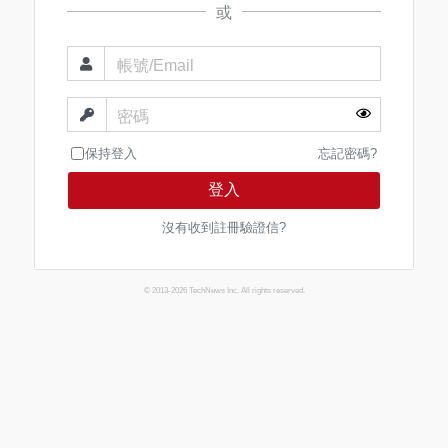
或
帳號/Email
密碼
保持登入
忘記密碼?
登入
沒有收到註冊驗證信?
© 2013-2026 TechNews Inc. All rights reserved.