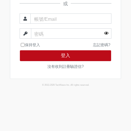
或
帳號/Email
密碼
保持登入
忘記密碼?
登入
沒有收到註冊驗證信?
© 2013-2026 TechNews Inc. All rights reserved.