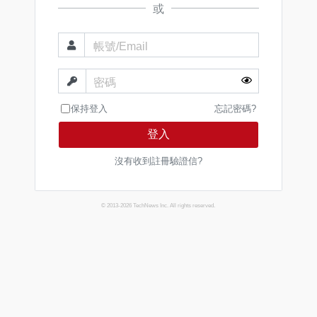
或
帳號/Email
密碼
保持登入
忘記密碼?
登入
沒有收到註冊驗證信?
© 2013-2026 TechNews Inc. All rights reserved.