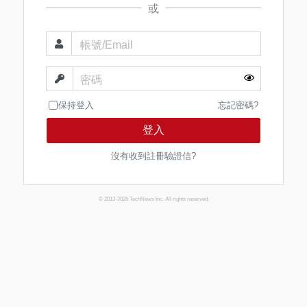
或
帳號/Email
密碼
保持登入
忘記密碼?
登入
沒有收到註冊驗證信?
© 2013-2026 TechNews Inc. All rights reserved.