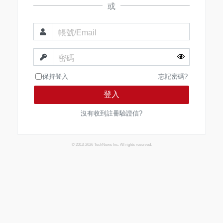
或
帳號/Email
密碼
保持登入
忘記密碼?
登入
沒有收到註冊驗證信?
© 2013-2026 TechNews Inc. All rights reserved.