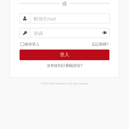
或
帳號/Email
密碼
保持登入
忘記密碼?
登入
沒有收到註冊驗證信?
© 2013-2026 TechNews Inc. All rights reserved.