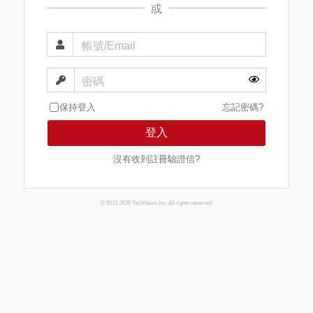
或
帳號/Email
密碼
保持登入
忘記密碼?
登入
沒有收到註冊驗證信?
© 2013-2026 TechNews Inc. All rights reserved.