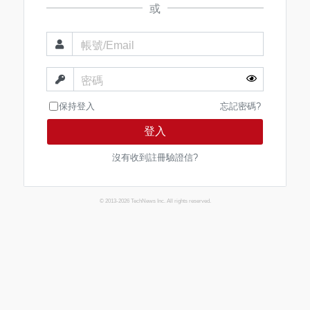
或
帳號/Email
密碼
保持登入
忘記密碼?
登入
沒有收到註冊驗證信?
© 2013-2026 TechNews Inc. All rights reserved.