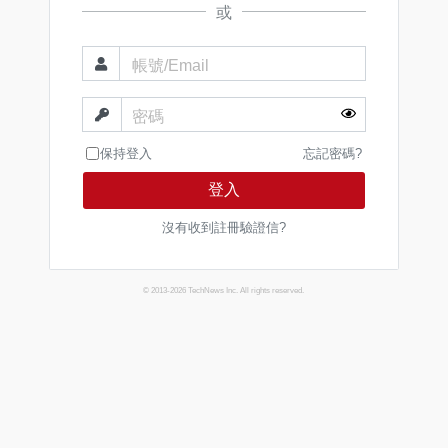
或
帳號/Email
密碼
保持登入
忘記密碼?
登入
沒有收到註冊驗證信?
© 2013-2026 TechNews Inc. All rights reserved.