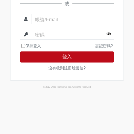
或
帳號/Email
密碼
保持登入
忘記密碼?
登入
沒有收到註冊驗證信?
© 2013-2026 TechNews Inc. All rights reserved.