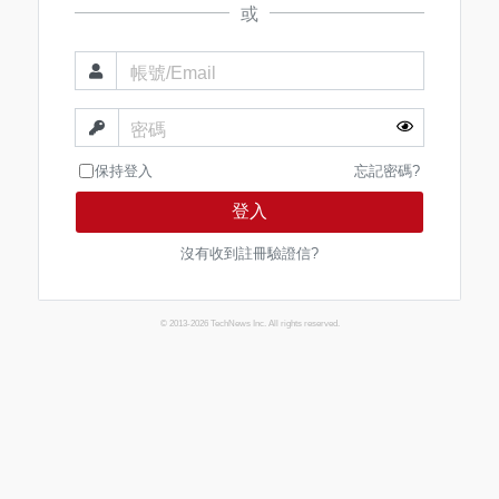
或
帳號/Email
密碼
保持登入
忘記密碼?
登入
沒有收到註冊驗證信?
© 2013-2026 TechNews Inc. All rights reserved.