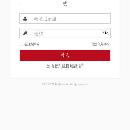
或
帳號/Email
密碼
保持登入
忘記密碼?
登入
沒有收到註冊驗證信?
© 2013-2026 TechNews Inc. All rights reserved.