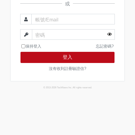
或
帳號/Email
密碼
保持登入
忘記密碼?
登入
沒有收到註冊驗證信?
© 2013-2026 TechNews Inc. All rights reserved.