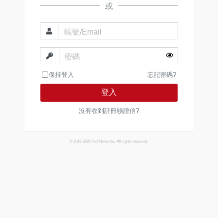
或
帳號/Email
密碼
保持登入
忘記密碼?
登入
沒有收到註冊驗證信?
© 2013-2026 TechNews Inc. All rights reserved.