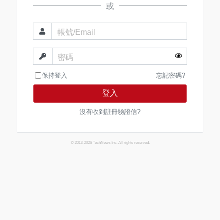
或
帳號/Email
密碼
保持登入
忘記密碼?
登入
沒有收到註冊驗證信?
© 2013-2026 TechNews Inc. All rights reserved.