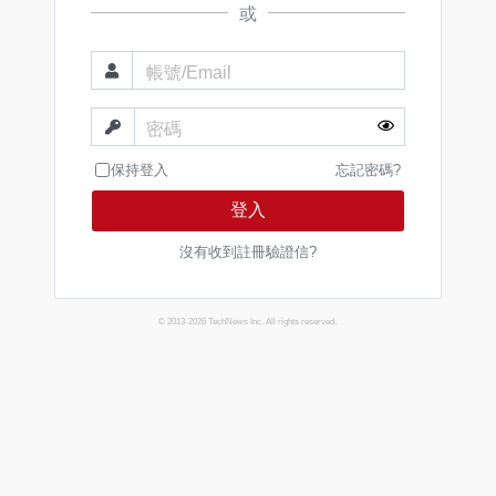
或
帳號/Email
密碼
保持登入
忘記密碼?
登入
沒有收到註冊驗證信?
© 2013-2026 TechNews Inc. All rights reserved.