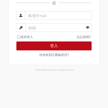
或
帳號/Email
密碼
保持登入
忘記密碼?
登入
沒有收到註冊驗證信?
© 2013-2026 TechNews Inc. All rights reserved.