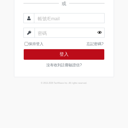
或
帳號/Email
密碼
保持登入
忘記密碼?
登入
沒有收到註冊驗證信?
© 2013-2026 TechNews Inc. All rights reserved.