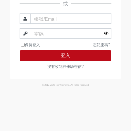
或
帳號/Email
密碼
保持登入
忘記密碼?
登入
沒有收到註冊驗證信?
© 2013-2026 TechNews Inc. All rights reserved.