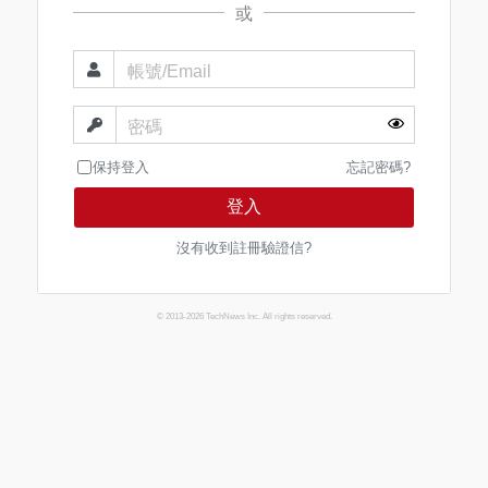
或
帳號/Email
密碼
保持登入
忘記密碼?
登入
沒有收到註冊驗證信?
© 2013-2026 TechNews Inc. All rights reserved.