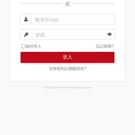
或
帳號/Email
密碼
保持登入
忘記密碼?
登入
沒有收到註冊驗證信?
© 2013-2026 TechNews Inc. All rights reserved.