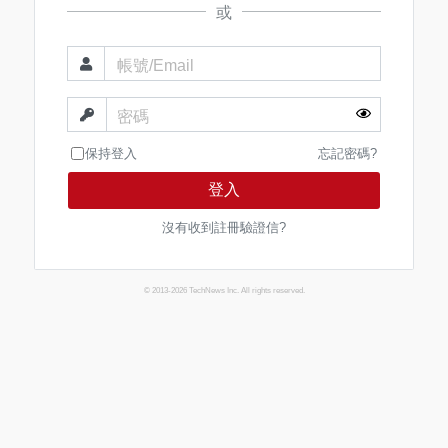
或
帳號/Email
密碼
保持登入
忘記密碼?
登入
沒有收到註冊驗證信?
© 2013-2026 TechNews Inc. All rights reserved.