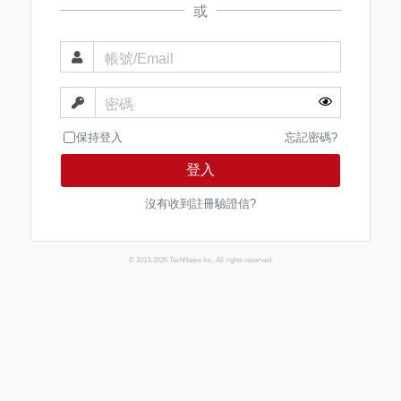
或
帳號/Email
密碼
保持登入
忘記密碼?
登入
沒有收到註冊驗證信?
© 2013-2026 TechNews Inc. All rights reserved.