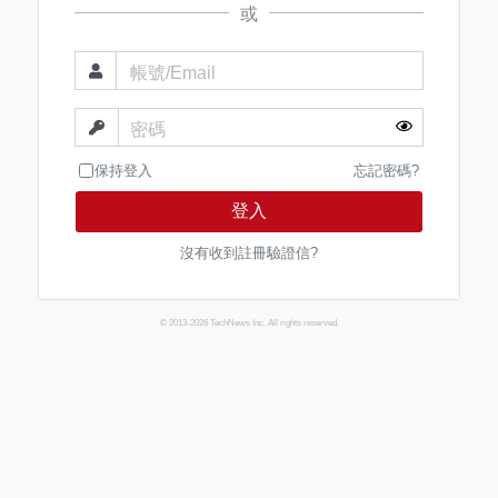
或
帳號/Email
密碼
保持登入
忘記密碼?
登入
沒有收到註冊驗證信?
© 2013-2026 TechNews Inc. All rights reserved.