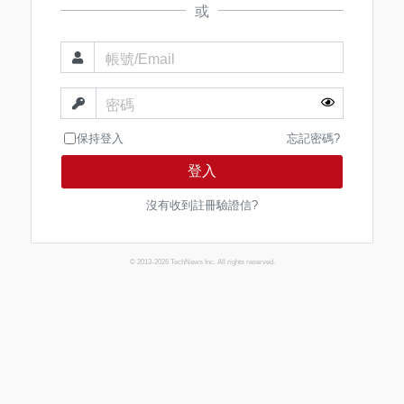
或
帳號/Email
密碼
保持登入
忘記密碼?
登入
沒有收到註冊驗證信?
© 2013-2026 TechNews Inc. All rights reserved.