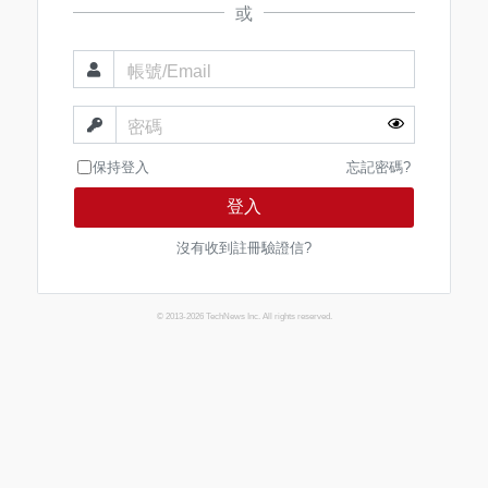
或
帳號/Email
密碼
保持登入
忘記密碼?
登入
沒有收到註冊驗證信?
© 2013-2026 TechNews Inc. All rights reserved.