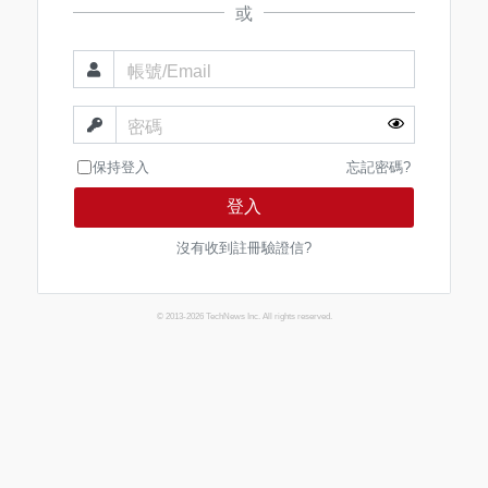
或
帳號/Email
密碼
保持登入
忘記密碼?
登入
沒有收到註冊驗證信?
© 2013-2026 TechNews Inc. All rights reserved.