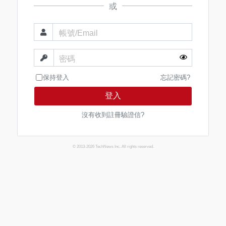
或
帳號/Email
密碼
保持登入
忘記密碼?
登入
沒有收到註冊驗證信?
© 2013-2026 TechNews Inc. All rights reserved.