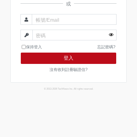
或
帳號/Email
密碼
保持登入
忘記密碼?
登入
沒有收到註冊驗證信?
© 2013-2026 TechNews Inc. All rights reserved.