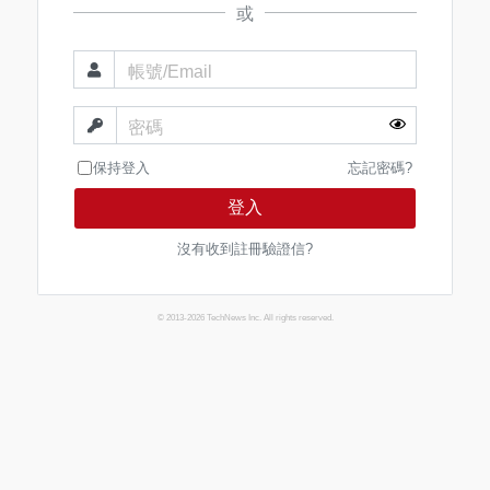
或
帳號/Email
密碼
保持登入
忘記密碼?
登入
沒有收到註冊驗證信?
© 2013-2026 TechNews Inc. All rights reserved.