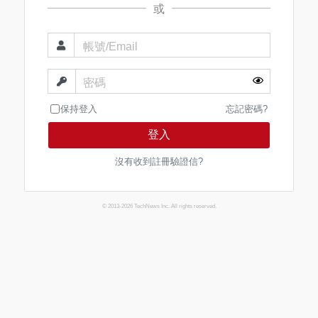
或
帳號/Email
密碼
保持登入
忘記密碼?
登入
沒有收到註冊驗證信?
© 2013-2026 TechNews Inc. All rights reserved.