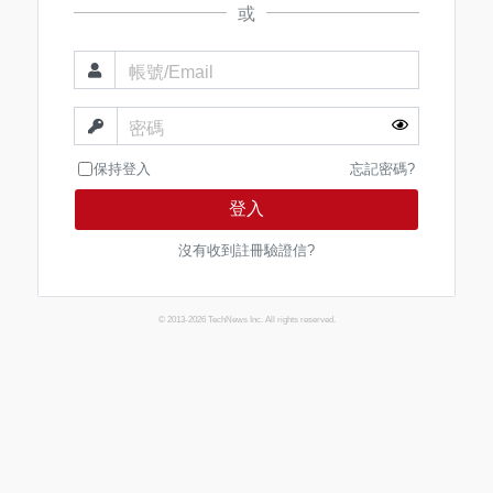
或
帳號/Email
密碼
保持登入
忘記密碼?
登入
沒有收到註冊驗證信?
© 2013-2026 TechNews Inc. All rights reserved.