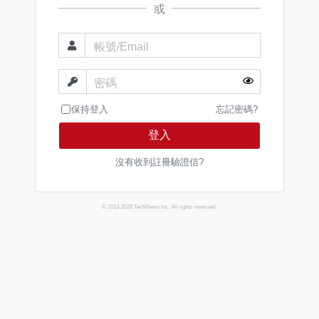
或
帳號/Email
密碼
保持登入
忘記密碼?
登入
沒有收到註冊驗證信?
© 2013-2026 TechNews Inc. All rights reserved.